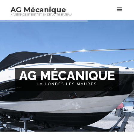
AG Mécanique
HIVERNAGE ET ENTRETIEN DE VOTRE BATEAU
A
G
M
É
C
A
N
I
Q
U
E
LA LONDES LES MAURES