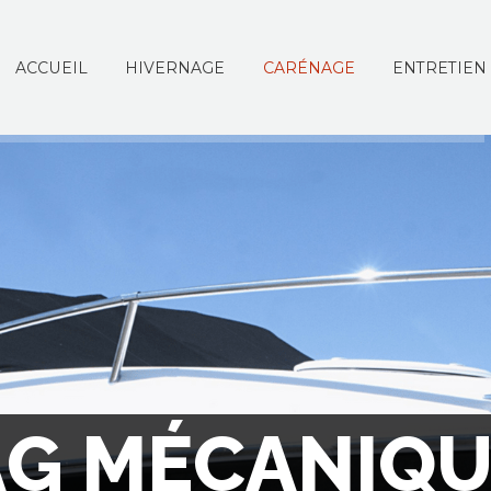
ACCUEIL
HIVERNAGE
CARÉNAGE
ENTRETIEN
A
G
M
É
C
A
N
I
Q