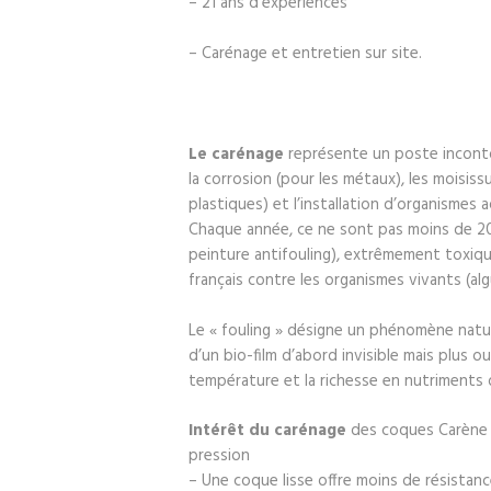
– 21 ans d’expériences
– Carénage et entretien sur site.
Le carénage
représente un poste inconto
la corrosion (pour les métaux), les moisissu
plastiques) et l’installation d’organismes 
Chaque année, ce ne sont pas moins de 20
peinture antifouling), extrêmement toxiqu
français contre les organismes vivants (alg
Le « fouling » désigne un phénomène natur
d’un bio-film d’abord invisible mais plus o
température et la richesse en nutriments d
Intérêt du carénage
des coques Carène 
pression
– Une coque lisse offre moins de résistan