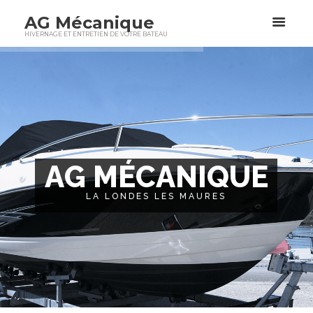
AG Mécanique
HIVERNAGE ET ENTRETIEN DE VOTRE BATEAU
A
G
M
É
C
A
N
I
Q
U
E
LA LONDES LES MAURES