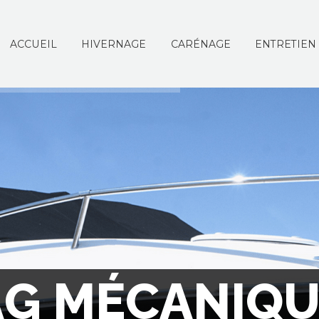
ACCUEIL
HIVERNAGE
CARÉNAGE
ENTRETIEN
A
G
M
É
C
A
N
I
Q