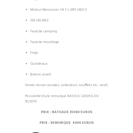
Moteur Mercruiser V8 5 L MPI 260CV
292 HEURES
Taud de camping
Taud de mouillage
Frigo
Guindeaux
Balcon avant
Vendu réviser (coudes, collecteurs soufflets etc.. neuf)
Possibilité d’une remorque NAVICA 3200KG DU
10/2014
PRIX : BATEAUX 35000 EUROS
PRIX : REMORQUE 4000 EUROS