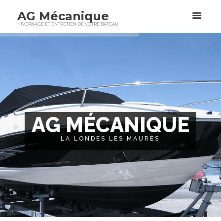
AG Mécanique
HIVERNAGE ET ENTRETIEN DE VOTRE BATEAU
A
G
M
É
C
A
N
I
Q
U
E
LA LONDES LES MAURES