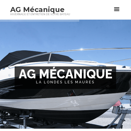
AG Mécanique
HIVERNAGE ET ENTRETIEN DE VOTRE BATEAU
A
G
M
É
C
A
N
I
Q
U
E
LA LONDES LES MAURES