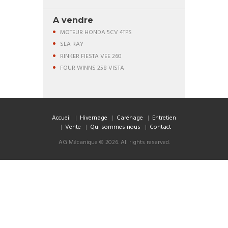
A vendre
MOTEUR HONDA 5CV 4TPS
SEA RAY
RINKER FIESTA VEE 260
FOUR WINNS 258 VISTA
Accueil
Hivernage
Carénage
Entretien
Vente
Qui sommes nous
Contact
AG Mécanique © 2026. All rights reserved.