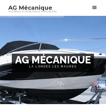
AG Mécanique
HIVERNAGE ET ENTRETIEN DE VOTRE BATEAU
A
G
M
É
C
A
N
I
Q
U
E
LA LONDES LES MAURES